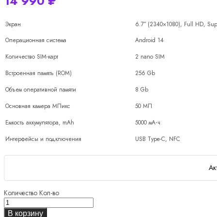
14 990
₽
Экран
6.7″ (2340×1080), Full HD, S
Операционная система
Android 14
Количество SIM-карт
2 nano SIM
Встроенная память (ROM)
256 Gb
Объем оперативной памяти
8 Gb
Основная камера МПикс
50 МП
Емкость аккумулятора, mAh
5000 мА⋅ч
Интерфейсы и подключения
USB Type-C, NFC
Ак
Количество
Кол-во
В корзину