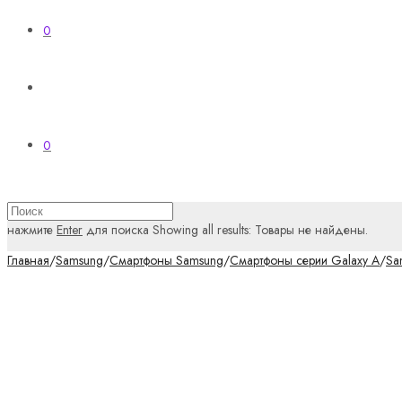
0
0
нажмите
Enter
для поиска
Showing all results:
Товары не найдены.
Главная
/
Samsung
/
Смартфоны Samsung
/
Смартфоны серии Galaxy A
/
Sa