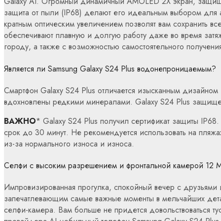
Galaxy AI. Огромный динамичный AMOLED 2X экран, защищен
защита от пыли (IP68) делают его идеальным выбором для 
кратным оптическим увеличением позволят вам сохранить в
обеспечивают плавную и долгую работу даже во время затяж
городу, а также с возможностью самостоятельного получения
Является ли Samsung Galaxy S24 Plus водонепроницаемым?
Смартфон Galaxy S24 Plus отличается изысканным дизайном 
вдохновлены редкими минералами. Galaxy S24 Plus защищен
ВАЖНО
* Galaxy S24 Plus получил сертификат защиты IP68
срок до 30 минут. Не рекомендуется использовать на пляжа
из-за нормального износа и износа.
Селфи с высоким разрешением и фронтальной камерой 12 
Импровизированная прогулка, спокойный вечер с друзьями 
запечатлевающим самые важные моменты в мельчайших деталях
селфи-камера. Вам больше не придется довольствоваться т