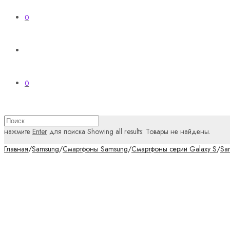
0
0
нажмите
Enter
для поиска
Showing all results:
Товары не найдены.
Главная
/
Samsung
/
Смартфоны Samsung
/
Смартфоны серии Galaxy S
/
Sa