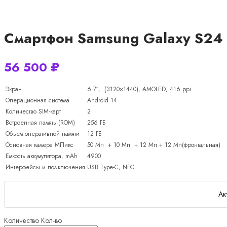
Смартфон Samsung Galaxy S24 P
56 500
₽
Экран
6.7″, (3120×1440), AMOLED, 416 ppi
Операционная система
Android 14
Количество SIM-карт
2
Встроенная память (ROM)
256 ГБ
Объем оперативной памяти
12 ГБ
Основная камера МПикс
50 Мп + 10 Мп + 12 Мп + 12 Мп(фронтальная)
Емкость аккумулятора, mAh
4900
Интерфейсы и подключения
USB Type-C, NFC
Ак
Количество
Кол-во