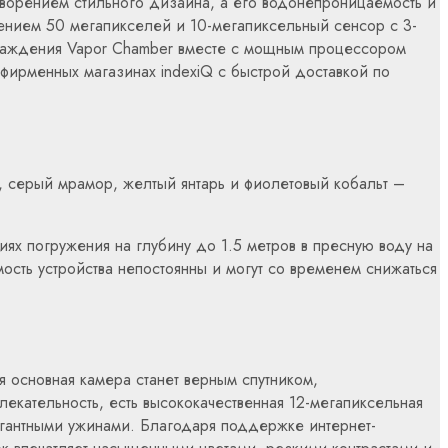
ворением стильного дизайна, а его водонепроницаемость и
ением 50 мегапикселей и 10-мегапиксельный сенсор с 3-
хлаждения Vapor Chamber вместе с мощным процессором
 фирменных магазинах indexiQ с быстрой доставкой по
, серый мрамор, желтый янтарь и фиолетовый кобальт –
иях погружения на глубину до 1.5 метров в пресную воду на
сть устройства непостоянны и могут со временем снижаться
 основная камера станет верным спутником,
екательность, есть высококачественная 12-мегапиксельная
гантными ужинами. Благодаря поддержке интернет-