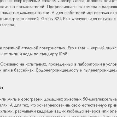
ный сверхпрочным стеклом Corning Gorilla, является олицет
активных пользователей. Профессиональная камера с разреш
се памятные моменты жизни. А для любителей игр система о
ных игровых сессий. Galaxy S24 Plus доступен для покупки в
 товара.
и приятной атласной поверхностью. Его цвета – черный оникс
 от пыли и воды по стандарту IP68.
. Основано на испытаниях, проведенных в лаборатории в услов
х или в бассейнах. Водонепроницаемость и пыленепроницаемо
Мп
или милые фотографии домашних животных 50-мегапиксельная
. А для тех, кто хочет увековечить свою естественную привл
усклыми, размытыми кадрами ваших любимых вечеров или эле