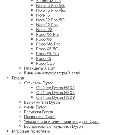
Xiaomi 13 Lite
Note 13 Pro 5G
Note 13 Pro Plus
Note 13
Note 12 Pro 5G
Note 12 Pro
Note 12S
Poco X6 Pro
Poco X6
Poco M6 Pro
Poco X5 5G
Poco F5 Pro
Poco F5
Poco C65
Планшеты Xiaomi
Внешние аккумуляторы Xiaomi
Dyson
Стайлеры Dyson
Стайлер Dyson HS05
Стайлер Dyson HS08
Стайлер Dyson HS09
Выпрямители Dyson
Фены Dyson
Расчески Dyson
Пылесосы Dyson
Увлажнители и очистители воздуха Dyson
Беспроводные наушники Dyson
Игровые приставки