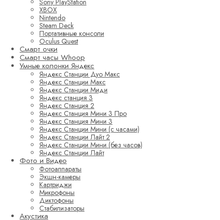
Sony PlayStation
XBOX
Nintendo
Steam Deck
Портативные консоли
Oculus Quest
Смарт очки
Смарт часы Whoop
Умные колонки Яндекс
Яндекс Станции Дуо Макс
Яндекс Станции Макс
Яндекс Станции Миди
Яндекс станция 3
Яндекс Станция 2
Яндекс Станция Мини 3 Про
Яндекс Станция Мини 3
Яндекс Станции Мини (с часами)
Яндекс Станции Лайт 2
Яндекс Станции Мини (без часов)
Яндекс Станции Лайт
Фото и Видео
Фотоаппараты
Экшн-камеры
Картриджи
Микрофоны
Диктофоны
Стабилизаторы
Акустика