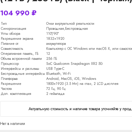
104 990
₽
Тип
Очки виртуальной реальности
Синхронизация
Проводная,Беспроводная
Углы обзора
110°/90°
Разрешение экрана
1832×1920
Питание от
аккумулятора
Совместимость
Компьютер с ОС Windows или macOS X, или самосто
Оперативная память, ГБ
12
Объем встроенной памяти
256 ГБ
Процессор
SoC Qualcomm Snapdragon XR2 5G
Интерфейсы и разъемы
USB Type-C
Беспроводные интерфейсы
Bluetooth, Wi-Fi
Платформа
Android, MacOS, iOS, Windows
Разрешение
1800×1920 (3.5 Мп) на глаз, 2 LCD дисплея
Частота
72 Гц, 90 Гц
Доп. комплектация
2 геймпада
Актуальную стоимость и наличие товара уточняйте у прод
Нет в наличии