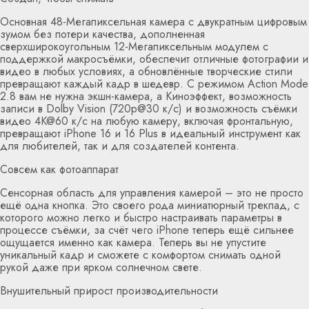
Основная 48-Мегапиксельная камера с двукратным цифровым
зумом без потери качества, дополненная
сверхширокоугольным 12-Мегапиксельным модулем с
поддержкой макросъёмки, обеспечит отличные фотографии и
видео в любых условиях, а обновлённые творческие стили
превращают каждый кадр в шедевр. С режимом Action Mode
2.8 вам не нужна экшн-камера, а Киноэффект, возможность
записи в Dolby Vision (720p@30 к/с) и возможность съёмки
видео 4K@60 к/с на любую камеру, включая фронтальную,
превращают iPhone 16 и 16 Plus в идеальный инструмент как
для любителей, так и для создателей контента.
Совсем как фотоаппарат
Сенсорная область для управления камерой – это не просто
ещё одна кнопка. Это своего рода миниатюрный трекпад, с
которого можно легко и быстро настраивать параметры в
процессе съёмки, за счёт чего iPhone теперь ещё сильнее
ощущается именно как камера. Теперь вы не упустите
уникальный кадр и сможете с комфортом снимать одной
рукой даже при ярком солнечном свете.
Внушительный прирост производительности