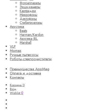
Фотоаппараты
Экшн-камеры
Картриджи
Микрофоны
Диктофоны
Стабилизаторы
Акустика
Beats
Harman/Kardon
Акустика JBL
Marshall
VLP
Momax
Ручные пылесосы
Роботы-стеклоочистители
Преимущества AppMag
Оплата и доставка
Контакты
Корзина
0
Вход
0
Wishlist