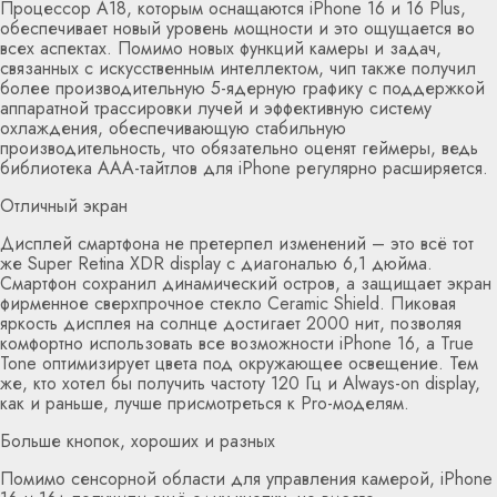
Процессор A18, которым оснащаются iPhone 16 и 16 Plus,
обеспечивает новый уровень мощности и это ощущается во
всех аспектах. Помимо новых функций камеры и задач,
связанных с искусственным интеллектом, чип также получил
более производительную 5-ядерную графику с поддержкой
аппаратной трассировки лучей и эффективную систему
охлаждения, обеспечивающую стабильную
производительность, что обязательно оценят геймеры, ведь
библиотека ААА-тайтлов для iPhone регулярно расширяется.
Отличный экран
Дисплей смартфона не претерпел изменений – это всё тот
же Super Retina XDR display с диагональю 6,1 дюйма.
Смартфон сохранил динамический остров, а защищает экран
фирменное сверхпрочное стекло Ceramic Shield. Пиковая
яркость дисплея на солнце достигает 2000 нит, позволяя
комфортно использовать все возможности iPhone 16, а True
Tone оптимизирует цвета под окружающее освещение. Тем
же, кто хотел бы получить частоту 120 Гц и Always-on display,
как и раньше, лучше присмотреться к Pro-моделям.
Больше кнопок, хороших и разных
Помимо сенсорной области для управления камерой, iPhone