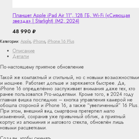
Планшет Apple iPad Air 11″, 128 ГБ, Wi-Fi («Сияющая
звезда» | Starlight) (M2, 2024)
48 990
₽
Категории:
Apple
,
iPhone
,
iPhone 16 Plus
Описание
Детали
По-настоящему приятное обновление
Такой же компактный и стильный, но с новыми возможностями
и мощнее. Работает дольше и заряжается быстрее. Да,
iPhone 16 определённо заслуживает внимания даже тех, кто
ранее пользовался Pro-моделями. Кроме того, в 2024 году
главная фишка последних – кнопка управления камерой не
обошла стороной и iPhone 16, а также “увеличенный” 16 Plus.
При этом, внешний вид смартфона претерпел мало
изменений, сохранив уже привычный облик, а приятный
корпус из алюминия и матового стекла, обновлён лишь
новыми расцветками.
Создан, чтобы снимать