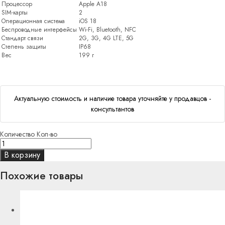
Процессор
Apple A18
SIM-карты
2
Операционная система
iOS 18
Беспроводные интерфейсы
Wi-Fi, Bluetooth, NFC
Стандарт связи
2G, 3G, 4G LTE, 5G
Степень защиты
IP68
Вес
199 г
Актуальную стоимость и наличие товара уточняйте у продавцов -
консультантов
Количество
Кол-во
В корзину
Похожие товары