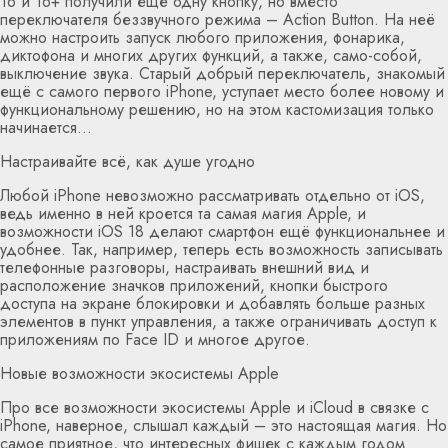
16 и 16+ получили ещё одну кнопку, но вместо
переключателя беззвучного режима – Action Button. На неё
можно настроить запуск любого приложения, фонарика,
диктофона и многих других функций, а также, само-собой,
выключение звука. Старый добрый переключатель, знакомый
ещё с самого первого iPhone, уступает место более новому и
функциональному решению, но на этом кастомизация только
начинается…
Настраивайте всё, как душе угодно
Любой iPhone невозможно рассматривать отдельно от iOS,
ведь именно в ней кроется та самая магия Apple, и
возможности iOS 18 делают смартфон ещё функциональнее и
удобнее. Так, например, теперь есть возможность записывать
телефонные разговоры, настраивать внешний вид и
расположение значков приложений, кнопки быстрого
доступа на экране блокировки и добавлять больше разных
элементов в пункт управления, а также ограничивать доступ к
приложениям по Face ID и многое другое.
Новые возможности экосистемы Apple
Про все возможности экосистемы Apple и iCloud в связке с
iPhone, наверное, слышал каждый – это настоящая магия. Но
самое приятное, что интересных фишек с каждым годом