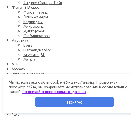
Яндекс Станции Лайт
Фото и Видео
Фотоаппараты
Экшн-камеры
Картриджи
Микрофоны
Диктофоны
Стабилизаторы
Акустика
Beats
Harman/Kardon
Акустика JBL
Marshall
VLP
Momax
Ручные пылесосы
Роботы-стеклоочистители
Мы используем файлы cookie и Яндекс.Метрику. Продолжая
просмотр сайта, вы разрешаете их использование в соответствии с
Преимущества AppMag
нашей
Политикой о персональных данных
.
Оплата и доставка
Контакты
Понятно
Корзина
0
Вход
0
Wishlist