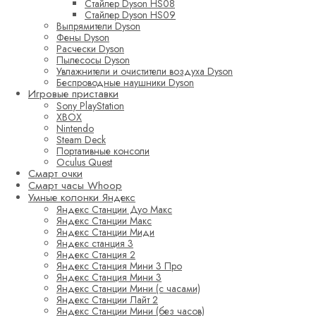
Стайлер Dyson HS08
Стайлер Dyson HS09
Выпрямители Dyson
Фены Dyson
Расчески Dyson
Пылесосы Dyson
Увлажнители и очистители воздуха Dyson
Беспроводные наушники Dyson
Игровые приставки
Sony PlayStation
XBOX
Nintendo
Steam Deck
Портативные консоли
Oculus Quest
Смарт очки
Смарт часы Whoop
Умные колонки Яндекс
Яндекс Станции Дуо Макс
Яндекс Станции Макс
Яндекс Станции Миди
Яндекс станция 3
Яндекс Станция 2
Яндекс Станция Мини 3 Про
Яндекс Станция Мини 3
Яндекс Станции Мини (с часами)
Яндекс Станции Лайт 2
Яндекс Станции Мини (без часов)