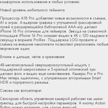
комфортное использование в любых условиях.
Новый уровень мобильного гейминга
Процессор A18 Pro добавляет новые возможности в съёмке,
AI и играх. 6-ядерная графика с улучшенной трассировкой
лучей и расширяющейся библиотекой AAA-игр делают
iPhone 16 Pro отличным для геймеров. Звезда на съёмочной
площадке iPhone 16 Pro снимает видео в 4K с 120 кадрами в
секунду в формате ProRes. Поддержка LOG-профиля и
съёмка на внешние накопители позволяют реализовать любы
творческие идеи.
Ближе и дальше, чётче и креативнее
48-мегапиксельный сверхширокоугольный модуль с
поддержкой макросъёмки и 5-кратный оптический зум
делают фото и видео ещё качественнее. Камеры Pro и Pro
Max теперь идентичны, с улучшенными алгоритмами Smart
HDR и портретного режима.
Совсем как фотоаппарат
Сенсорная область управления камерой работает как мини-
трекпад для быстрой настройки параметров. А кнопку Action
Button можно назначить для других функций.