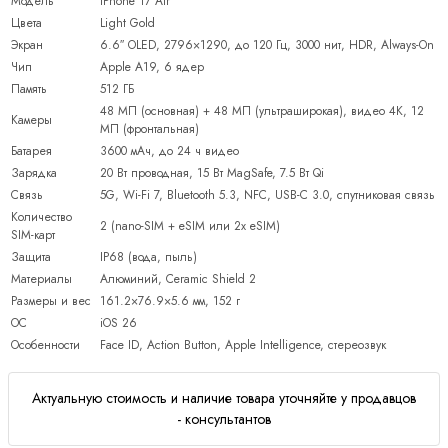
Модель
iPhone 17 Air
Цвета
Light Gold
Экран
6.6″ OLED, 2796×1290, до 120 Гц, 3000 нит, HDR, Always-On
Чип
Apple A19, 6 ядер
Память
512 ГБ
48 МП (основная) + 48 МП (ультраширокая), видео 4K, 12
Камеры
МП (фронтальная)
Батарея
3600 мАч, до 24 ч видео
Зарядка
20 Вт проводная, 15 Вт MagSafe, 7.5 Вт Qi
Связь
5G, Wi-Fi 7, Bluetooth 5.3, NFC, USB-C 3.0, спутниковая связь
Количество
2 (nano-SIM + eSIM или 2x eSIM)
SIM-карт
Защита
IP68 (вода, пыль)
Материалы
Алюминий, Ceramic Shield 2
Размеры и вес
161.2×76.9×5.6 мм, 152 г
ОС
iOS 26
Особенности
Face ID, Action Button, Apple Intelligence, стереозвук
Актуальную стоимость и наличие товара уточняйте у продавцов
- консультантов