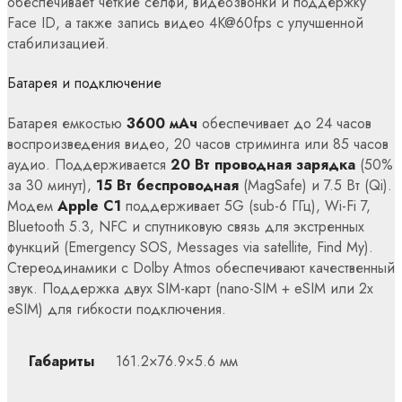
обеспечивает четкие селфи, видеозвонки и поддержку
Face ID, а также запись видео 4K@60fps с улучшенной
стабилизацией.
Батарея и подключение
Батарея емкостью
3600 мАч
обеспечивает до 24 часов
воспроизведения видео, 20 часов стриминга или 85 часов
аудио. Поддерживается
20 Вт проводная зарядка
(50%
за 30 минут),
15 Вт беспроводная
(MagSafe) и 7.5 Вт (Qi).
Модем
Apple C1
поддерживает 5G (sub-6 ГГц), Wi-Fi 7,
Bluetooth 5.3, NFC и спутниковую связь для экстренных
функций (Emergency SOS, Messages via satellite, Find My).
Стереодинамики с Dolby Atmos обеспечивают качественный
звук. Поддержка двух SIM-карт (nano-SIM + eSIM или 2x
eSIM) для гибкости подключения.
Габариты
161.2×76.9×5.6 мм