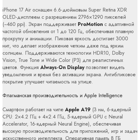
iPhone 17 Air оснащен 6.6-дюймовым Super Retina XDR
OLED-дисплеем с разрешением 2796×1290 пикселей
(~460 ppi). Экран поддерживает
ProMotion
с адаптивной
частотой обновления от 1 до 120 Гц, обеспечивая плавную
прокрутку и анимации. Пиковая яркость достигает 3000
нит, что делает изображение четким даже под ярким
солнцем. Поддерживаются технологии HDR10, Dolby
Vision, True Tone и Wide Color (P3) для реалистичных
цветов. Функция
Always-On Display
позволяет видеть
уведомления и время без активации экрана. Антибликовое
покрытие улучшает читаемость на улице.
Флагманская производительность и Apple Intelligence
Смартфон работает на чипе
Apple A19
(3 нм, 6-ядерный
CPU: 2×4.2 ГГц + 4×2.4 ГГц, 5-ядерный GPU с Neural
Accelerator, 16-ядерный Neural Engine), обеспечивая
высокую производительность для приложений, игр и задач
искусственного интеллекта. Оперативная память 8 ГБ