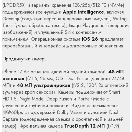
(LPDDR5X) и варианты хранения 128/256/512 ГБ (NVMe)
поддерживают все функции
Apple Intelligence
, включая
Genmoji (создание персонализированных эмодзи), Writing
Tools (умная обработка текста), Image Playground (генерация
изображений) и улучшенный Siri с контекстным
пониманием. Операционная система
iOS 26
предлагает
переработанный интерфейс и долгосрочные обновления.
Продвинутые камеры
iPhone 17 Air оснащен двойной задней камерой:
48 МП
основная
(f/1.6, 26 мм, OIS, Dual Fusion для фото 24/48
МП) и
48 МП ультраширокая
(f/2.2, 120°, 2x оптический
зум через кроп сенсора). Камеры поддерживают Smart
HDR 5, Night Mode, Deep Fusion и Portrait Mode с
улучшенной глубиной резкости. Видео записывается в
4K@60fps с поддержкой Dolby Vision и функцией Dual
Capture (одновременная съемка с фронтальной и задней
камер). Фронтальная камера
TrueDepth 12 МП
(f/1.9)