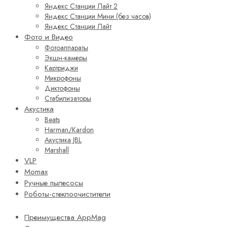
Яндекс Станции Лайт 2
Яндекс Станции Мини (без часов)
Яндекс Станции Лайт
Фото и Видео
Фотоаппараты
Экшн-камеры
Картриджи
Микрофоны
Диктофоны
Стабилизаторы
Акустика
Beats
Harman/Kardon
Акустика JBL
Marshall
VLP
Momax
Ручные пылесосы
Роботы-стеклоочистители
Преимущества AppMag