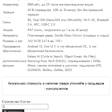
Аккумулятор
5000 мАч, до 29 часов воспроизведения видео
45 Вт (проводная, 65% за 30 минут), без беспроводной
Зарядка
зарядки
5G, Dual SIM (Nano-SIM или SIM+eSIM), Wi-Fi 6E, Bluetooth
Связь
5.4, NFC, USB-C 2.0
Защита
IP67 (пыль, погружение до 1 м на 30 минут)
Материалы
Пластиковая рамка, Gorilla Glass Victus+ (спереди и сзади)
Размеры и вес
162.9×78.2×7.4 мм, 195 г
Программное
Android 15, One UI 7, 6 лет обновлений ОС, 6 лет
обеспечение
обновлений безопасности
Galaxy AI (Circle to Search, Object Eraser, My Filter),
Дополнительные
Samsung Knox Vault (EAL5+), стереодинамики с Dolby
функции
Atmos, сканер отпечатков в дисплее, поддержка GPS,
GLONASS, BeiDou, Galileo, QZSS
Актуальную стоимость и наличие товара уточняйте у продавцов
- консультантов
Количество
Кол-во