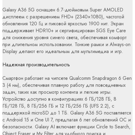
Galaxy A36 5G оснащен 6.7-дюймовым Super AMOLED
дисплеем с разрешением FHD+ (2340×1080), частотой
обновления 120 Гц и пиковой яркостью 1900 нит. Экран
поддерживает HDR10+ и сертифицирован SGS Eye Care
для снижения уровня синего света, обеспечивая комфорт
при длительном использовании. Тонкие рамки и Always-on
Display делают его идеальным для мультимедиа и игр.
Надежная производительность
Смартфон работает на чипсете Qualcomm Snapdragon 6 Gen
3 (4 нм), обеспечивая плавную работу для повседневных
задач, таких как просмотр контента и легкие игры.
Устройство доступно в конфигурациях 6 ГБ/128 ГБ, 8
ГБ/128 ГБ, 8 ГБ/256 ГБ и 12 ГБ/256 ГБ (UFS 2.2), с
поддержкой microSD до 1 ТБ. Galaxy A36 5G поставляется
с Android 15 и One UI 7, предлагая 6 лет обновлений ОС и
безопасности. Galaxy AI включает функции Circle to Search,
Object Eraser и My Filter для удобного поиска и