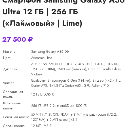
Ultra 12 ГБ | 256 ГБ
(«Лаймовый» | Lime)
27 500
₽
Модель
Samsung Galaxy A36 5G
Цвет
Awesome Lime
6.7″ Super AMOLED, FHD+ (2340×1080), 120 Гц, HDR10+,
Дисплей
1200 нит (HBM), 1900 нит (пиковая), Corning Gorilla Glass
Victus+
Qualcomm Snapdragon 6 Gen 3 (4 нм): 8 ядер (4×2.4 ГГц
Чипсет
Cortex-A78, 4×1.8 ГГц Cortex-A55), GPU Adreno 710
Оперативная
12 ГБ LPDDR4X
память
Встроенная
256 ГБ UFS 2.2, microSD до 1000 ГБ
память
50 МП (f/1.8, OIS, PDAF) + 8 МП ультраширокая (f/2.2,
Основная камера
123° FoV) + 5 МП макро (f/2.4)
Селфи-камера
12 МП (f/2.2)