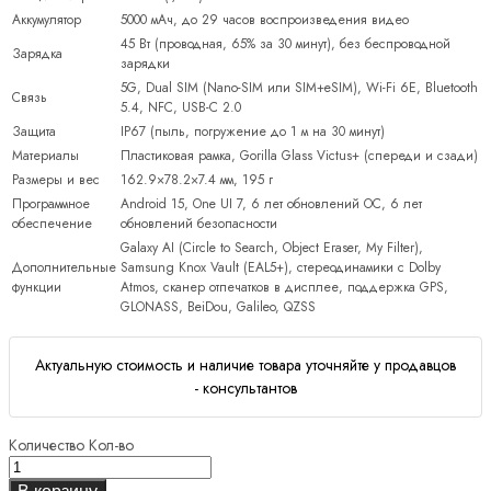
Аккумулятор
5000 мАч, до 29 часов воспроизведения видео
45 Вт (проводная, 65% за 30 минут), без беспроводной
Зарядка
зарядки
5G, Dual SIM (Nano-SIM или SIM+eSIM), Wi-Fi 6E, Bluetooth
Связь
5.4, NFC, USB-C 2.0
Защита
IP67 (пыль, погружение до 1 м на 30 минут)
Материалы
Пластиковая рамка, Gorilla Glass Victus+ (спереди и сзади)
Размеры и вес
162.9×78.2×7.4 мм, 195 г
Программное
Android 15, One UI 7, 6 лет обновлений ОС, 6 лет
обеспечение
обновлений безопасности
Galaxy AI (Circle to Search, Object Eraser, My Filter),
Дополнительные
Samsung Knox Vault (EAL5+), стереодинамики с Dolby
функции
Atmos, сканер отпечатков в дисплее, поддержка GPS,
GLONASS, BeiDou, Galileo, QZSS
Актуальную стоимость и наличие товара уточняйте у продавцов
- консультантов
Количество
Кол-во