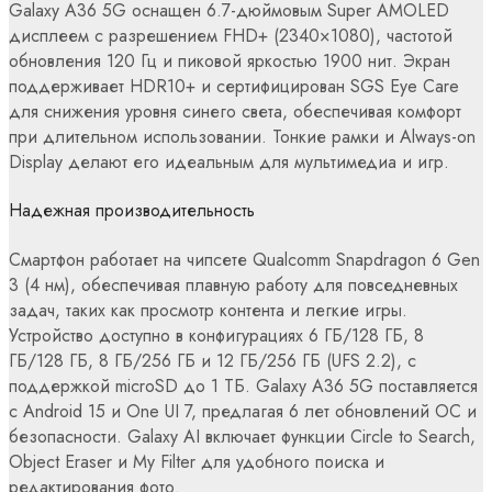
Galaxy A36 5G оснащен 6.7-дюймовым Super AMOLED
дисплеем с разрешением FHD+ (2340×1080), частотой
обновления 120 Гц и пиковой яркостью 1900 нит. Экран
поддерживает HDR10+ и сертифицирован SGS Eye Care
для снижения уровня синего света, обеспечивая комфорт
при длительном использовании. Тонкие рамки и Always-on
Display делают его идеальным для мультимедиа и игр.
Надежная производительность
Смартфон работает на чипсете Qualcomm Snapdragon 6 Gen
3 (4 нм), обеспечивая плавную работу для повседневных
задач, таких как просмотр контента и легкие игры.
Устройство доступно в конфигурациях 6 ГБ/128 ГБ, 8
ГБ/128 ГБ, 8 ГБ/256 ГБ и 12 ГБ/256 ГБ (UFS 2.2), с
поддержкой microSD до 1 ТБ. Galaxy A36 5G поставляется
с Android 15 и One UI 7, предлагая 6 лет обновлений ОС и
безопасности. Galaxy AI включает функции Circle to Search,
Object Eraser и My Filter для удобного поиска и
редактирования фото.