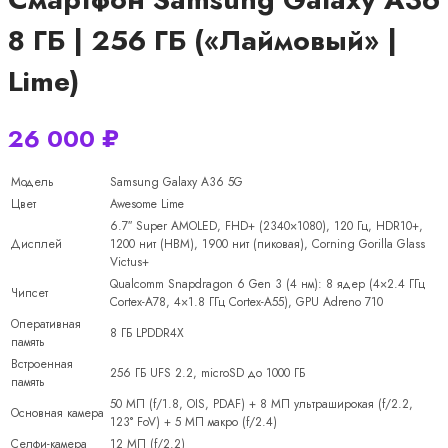
8 ГБ | 256 ГБ («Лаймовый» |
Lime)
26 000
₽
Модель
Samsung Galaxy A36 5G
Цвет
Awesome Lime
6.7″ Super AMOLED, FHD+ (2340×1080), 120 Гц, HDR10+,
Дисплей
1200 нит (HBM), 1900 нит (пиковая), Corning Gorilla Glass
Victus+
Qualcomm Snapdragon 6 Gen 3 (4 нм): 8 ядер (4×2.4 ГГц
Чипсет
Cortex-A78, 4×1.8 ГГц Cortex-A55), GPU Adreno 710
Оперативная
8 ГБ LPDDR4X
память
Встроенная
256 ГБ UFS 2.2, microSD до 1000 ГБ
память
50 МП (f/1.8, OIS, PDAF) + 8 МП ультраширокая (f/2.2,
Основная камера
123° FoV) + 5 МП макро (f/2.4)
Селфи-камера
12 МП (f/2.2)