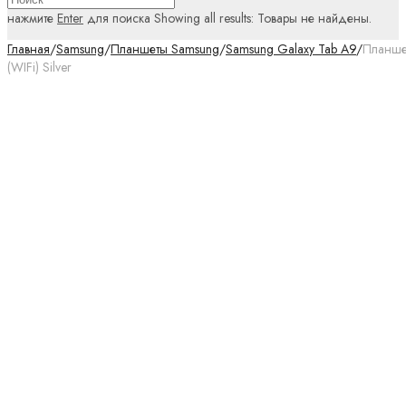
нажмите
Enter
для поиска
Showing all results:
Товары не найдены.
Главная
/
Samsung
/
Планшеты Samsung
/
Samsung Galaxy Tab A9
/
Планше
(WIFi) Silver