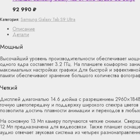
92 990
₽
Категория:
Samsung Galaxy Tab S9 Ultra
Описание
Детали
Мощный
Высочайший уровень производительности обеспечивает мощны
одного ядра составляет 3.2 ГГц. На планшете комфортно зани
максимальных настройках графики.Для быстрой и эффективно
памяти обеспечивают хранение большого количества фотогра
Четкий
Дисплей диагональю 14.6 дюйма с разрешением 2960×1848 о
точную цветопередачу и поддержку широкого спектра цветов 
позволила достичь плавности анимации и переходов в любых 
На основную 13 Мп камеру получаются четкие снимки. Сверхш
12 Мп предназначена для видеосвязи. Также планшет оснаще
аудио отвечает звуковая система из четырех разнонаправлен