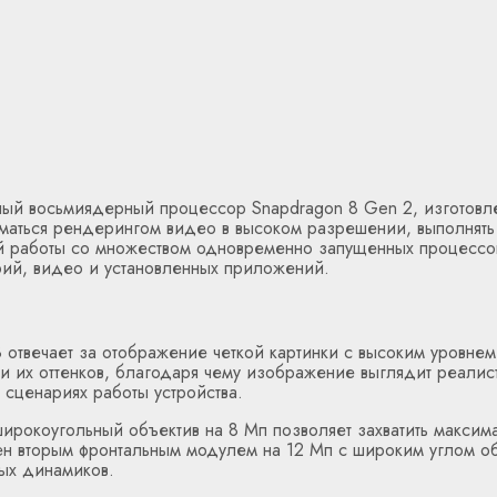
й восьмиядерный процессор Snapdragon 8 Gen 2, изготовленн
маться рендерингом видео в высоком разрешении, выполнять р
й работы со множеством одновременно запущенных процессов
фий, видео и установленных приложений.
твечает за отображение четкой картинки с высоким уровне
и их оттенков, благодаря чему изображение выглядит реалис
сценариях работы устройства.
ирокоугольный объектив на 8 Мп позволяет захватить максим
н вторым фронтальным модулем на 12 Мп с широким углом об
ных динамиков.