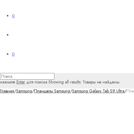
0
0
нажмите
Enter
для поиска
Showing all results:
Товары не найдены.
Главная
/
Samsung
/
Планшеты Samsung
/
Samsung Galaxy Tab S9 Ultra
/
Пла