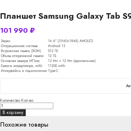
Планшет Samsung Galaxy Tab S9
101 990
₽
Экран
14.6″ (2960×1848) AMOLED
Операционная система
Android 13
Встроенная память (ROM)
512 ГБ
Объем оперативной памяти
12 ГБ
Основная камера МПикс
13 Мп + 12 Мп (фронтальная)
Емкость аккумулятора, mAh
11200 mAh
Интерфейсы и подключения
Type-C
Ак
Количество
Кол-во
В корзину
Похожие товары