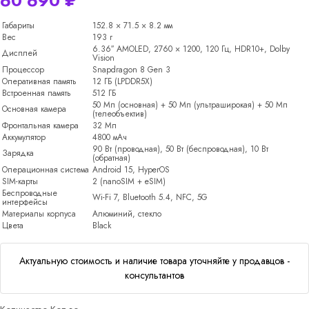
60 690
₽
Габариты
152.8 × 71.5 × 8.2 мм
Вес
193 г
6.36″ AMOLED, 2760 × 1200, 120 Гц, HDR10+, Dolby
Дисплей
Vision
Процессор
Snapdragon 8 Gen 3
Оперативная память
12 ГБ (LPDDR5X)
Встроенная память
512 ГБ
50 Мп (основная) + 50 Мп (ультраширокая) + 50 Мп
Основная камера
(телеобъектив)
Фронтальная камера
32 Мп
Аккумулятор
4800 мАч
90 Вт (проводная), 50 Вт (беспроводная), 10 Вт
Зарядка
(обратная)
Операционная система
Android 15, HyperOS
SIM-карты
2 (nanoSIM + eSIM)
Беспроводные
Wi-Fi 7, Bluetooth 5.4, NFC, 5G
интерфейсы
Материалы корпуса
Алюминий, стекло
Цвета
Black
Актуальную стоимость и наличие товара уточняйте у продавцов -
консультантов