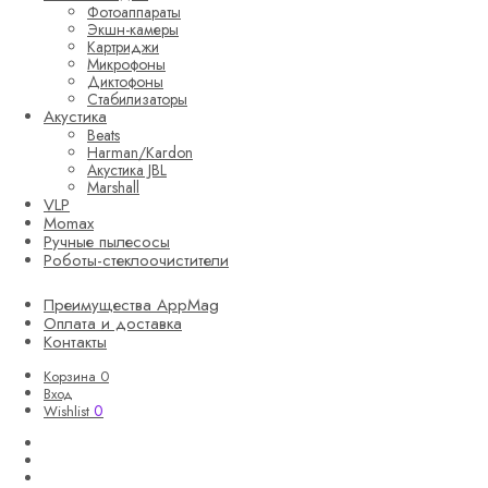
Фотоаппараты
Экшн-камеры
Картриджи
Микрофоны
Диктофоны
Стабилизаторы
Акустика
Beats
Harman/Kardon
Акустика JBL
Marshall
VLP
Momax
Ручные пылесосы
Роботы-стеклоочистители
Преимущества AppMag
Оплата и доставка
Контакты
Корзина
0
Вход
0
Wishlist