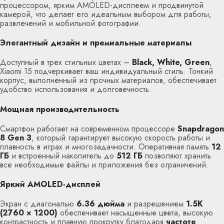
процессором, ярким AMOLED-дисплеем и продвинутой
камерой, что делает его идеальным выбором для работы,
развлечений и мобильной фотографии.
Элегантный дизайн и премиальные материалы
Доступный в трех стильных цветах –
Black, White, Green
,
Xiaomi 15 подчеркивает ваш индивидуальный стиль. Тонкий
корпус, выполненный из прочных материалов, обеспечивает
удобство использования и долговечность.
Мощная производительность
Смартфон работает на современном процессоре
Snapdragon
8 Gen 3
, который гарантирует высокую скорость работы и
плавность в играх и многозадачности. Оперативная память
12
ГБ
и встроенный накопитель до
512 ГБ
позволяют хранить
все необходимые файлы и приложения без ограничений.
Яркий AMOLED-дисплей
Экран с диагональю
6.36 дюйма
и разрешением
1.5K
(2760 × 1200)
обеспечивает насыщенные цвета, высокую
контрастность и плавную прокрутку благодаря
частоте