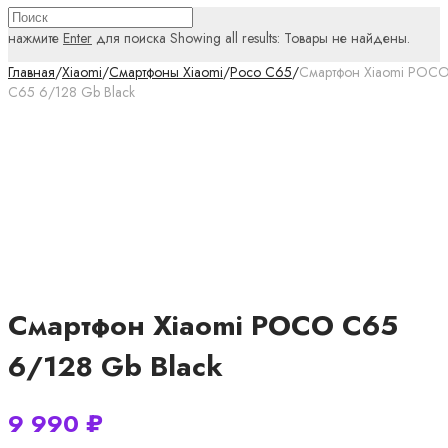
нажмите
Enter
для поиска
Showing all results:
Товары не найдены.
Главная
/
Xiaomi
/
Смартфоны Xiaomi
/
Poco C65
/
Смартфон Xiaomi POC
C65 6/128 Gb Black
Смартфон Xiaomi POCO C65
6/128 Gb Black
9 990
₽