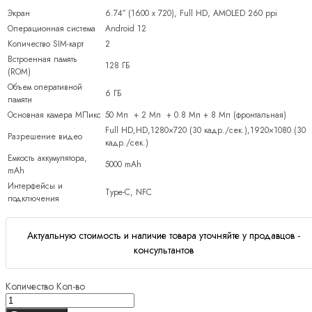
Экран
6.74″ (1600 x 720), Full HD, AMOLED 260 ppi
Операционная система
Android 12
Количество SIM-карт
2
Встроенная память
128 ГБ
(ROM)
Объем оперативной
6 ГБ
памяти
Основная камера МПикс
50 Мп + 2 Мп + 0.8 Мп + 8 Мп (фронтальная)
Full HD,HD,1280×720 (30 кадр./сек.),1920×1080 (30
Разрешение видео
кадр./сек.)
Емкость аккумулятора,
5000 mAh
mAh
Интерфейсы и
Type-C, NFC
подключения
Актуальную стоимость и наличие товара уточняйте у продавцов -
консультантов
Количество
Кол-во