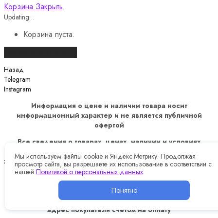
Корзина
Закрыть
Updating…
Корзина пуста.
Продолжить покупки
Назад
Telegram
Instagram
Информация о цене и наличии товара носит
информационный характер и не является публичной
офертой
Все сведения о товарах, ценах, наличии и условиях
покупки, размещённые на сайте, носят информационный
Мы используем файлы cookie и Яндекс.Метрику. Продолжая
характер и не являются публичной офертой, определяемой
просмотр сайта, вы разрешаете их использование в соответствии с
положениями ст. 437 Гражданского кодекса Российской
нашей
Политикой о персональных данных
.
Федерации. Окончательные условия продажи уточняются
Понятно
при оформлении заказа, после связи с оператором.
Оформление заказа, подтверждается направление в
адрес покупателя счетом на оплату