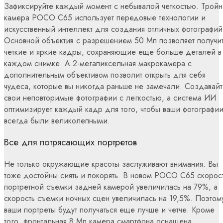
Зафиксируйте каждый момент с небывалой четкостью. Тройн
камера POCO C65 использует передовые технологии и
искусственный интеллект для создания отличных фотографий
Основной объектив с разрешением 50 Мп позволяет получи
четкие и яркие кадры, сохраняющие еще больше деталей в
каждом снимке. А 2-мегапиксельная макрокамера с
дополнительным объективом позволит открыть для себя
чудеса, которые вы никогда раньше не замечали. Создавай
свои неповторимые фотографии с легкостью, а система ИИ
оптимизирует каждый кадр для того, чтобы ваши фотографи
всегда были великолепными.
Все для потрясающих портретов
Не только окружающие красоты заслуживают внимания. Вы
тоже достойны сиять и покорять. В новом POCO C65 скорос
портретной съемки задней камерой увеличилась на 79%, а
скорость съемки ночных сцен увеличилась на 19,5%. Поэтом
ваши портреты будут получаться еще лучше и четче. Кроме
того, фронтальная 8 Мп камера смартфона оснащена