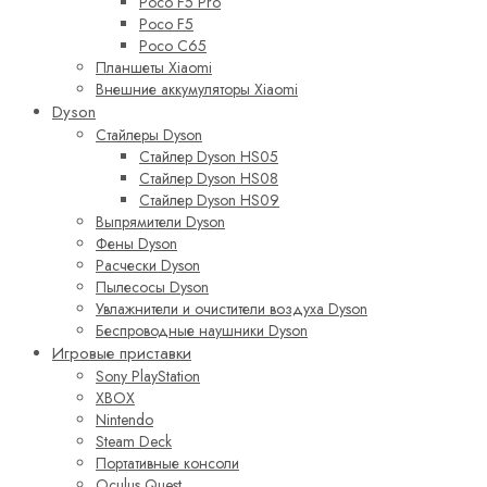
Poco F5 Pro
Poco F5
Poco C65
Планшеты Xiaomi
Внешние аккумуляторы Xiaomi
Dyson
Стайлеры Dyson
Стайлер Dyson HS05
Стайлер Dyson HS08
Стайлер Dyson HS09
Выпрямители Dyson
Фены Dyson
Расчески Dyson
Пылесосы Dyson
Увлажнители и очистители воздуха Dyson
Беспроводные наушники Dyson
Игровые приставки
Sony PlayStation
XBOX
Nintendo
Steam Deck
Портативные консоли
Oculus Quest