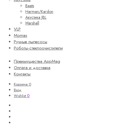
Beats
Harman/Kardon
Акустика JBL
Marshall
VLP
Momax
Ручные пылесосы
Роботы-стеклоочистители
Преимущества AppMag
Оплата и доставка
Контакты
Корзина
0
Вход
0
Wishlist