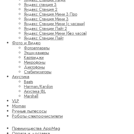
Яндекс станция 3
Яндекс Станция 2
Яндекс Станция Мини 3 Про
Яндекс Станция Мини 3
Яндекс Станции Мини (с часами)
Яндекс Станции Лайт 2
Яндекс Станции Мини (без часов)
Яндекс Станции Лайт
Фото и Видео
Фотоаппараты
Экшн-камеры
Картриджи
Микрофоны
Диктофоны
Стабилизаторы
Акустика
Beats
Harman/Kardon
Акустика JBL
Marshall
VLP
Momax
Ручные пылесосы
Роботы-стеклоочистители
Преимущества AppMag
Оплата и доставка