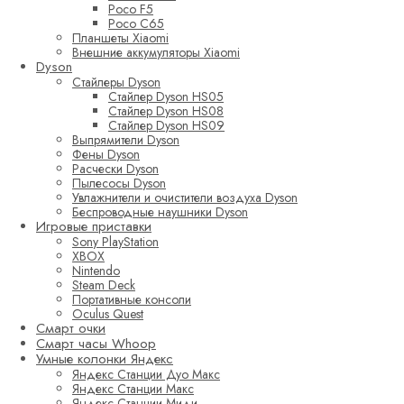
Poco F5
Poco C65
Планшеты Xiaomi
Внешние аккумуляторы Xiaomi
Dyson
Стайлеры Dyson
Стайлер Dyson HS05
Стайлер Dyson HS08
Стайлер Dyson HS09
Выпрямители Dyson
Фены Dyson
Расчески Dyson
Пылесосы Dyson
Увлажнители и очистители воздуха Dyson
Беспроводные наушники Dyson
Игровые приставки
Sony PlayStation
XBOX
Nintendo
Steam Deck
Портативные консоли
Oculus Quest
Смарт очки
Смарт часы Whoop
Умные колонки Яндекс
Яндекс Станции Дуо Макс
Яндекс Станции Макс
Яндекс Станции Миди