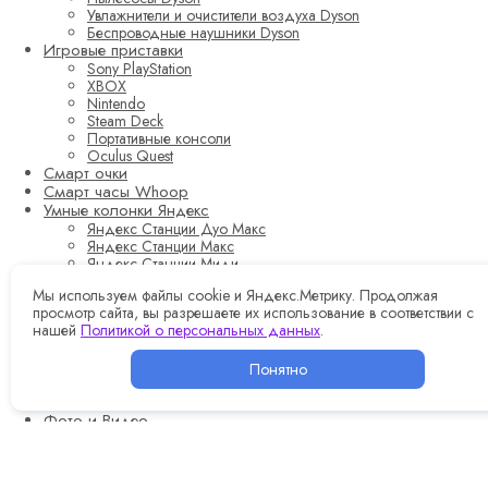
Увлажнители и очистители воздуха Dyson
Беспроводные наушники Dyson
Игровые приставки
Sony PlayStation
XBOX
Nintendo
Steam Deck
Портативные консоли
Oculus Quest
Смарт очки
Смарт часы Whoop
Умные колонки Яндекс
Яндекс Станции Дуо Макс
Яндекс Станции Макс
Яндекс Станции Миди
Яндекс станция 3
Мы используем файлы cookie и Яндекс.Метрику. Продолжая
Яндекс Станция 2
просмотр сайта, вы разрешаете их использование в соответствии с
Яндекс Станция Мини 3 Про
нашей
Политикой о персональных данных
.
Яндекс Станция Мини 3
Яндекс Станции Мини (с часами)
Яндекс Станции Лайт 2
Понятно
Яндекс Станции Мини (без часов)
Яндекс Станции Лайт
Фото и Видео
Фотоаппараты
Экшн-камеры
Картриджи