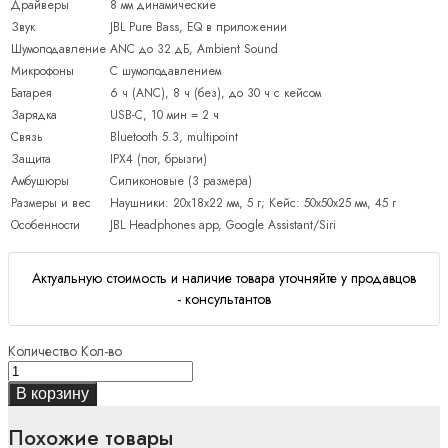
Драйверы
8 мм динамические
Звук
JBL Pure Bass, EQ в приложении
Шумоподавление
ANC до 32 дБ, Ambient Sound
Микрофоны
С шумоподавлением
Батарея
6 ч (ANC), 8 ч (без), до 30 ч с кейсом
Зарядка
USB-C, 10 мин = 2 ч
Связь
Bluetooth 5.3, multipoint
Защита
IPX4 (пот, брызги)
Амбушюры
Силиконовые (3 размера)
Размеры и вес
Наушники: 20x18x22 мм, 5 г; Кейс: 50x50x25 мм, 45 г
Особенности
JBL Headphones app, Google Assistant/Siri
Актуальную стоимость и наличие товара уточняйте у продавцов
- консультантов
Количество
Кол-во
В корзину
Похожие товары