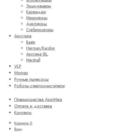
Экшн-камеры
Картриджи
Микрофоны
Диктофоны
Стабилизаторы
Акустика
Beats
Harman/Kardon
Акустика JBL
Marshall
VLP
Momax
Ручные пылесосы
Роботы-стеклоочистители
Преимущества AppMag
Оплата и доставка
Контакты
Корзина
0
Вход