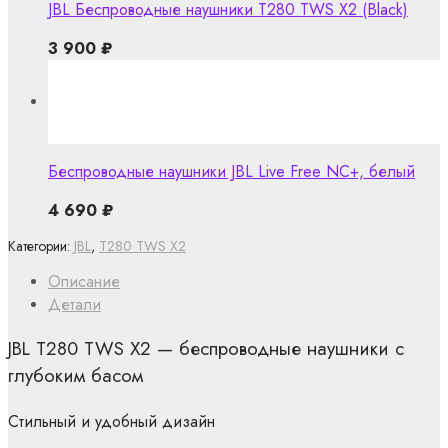
JBL Беспроводные наушники T280 TWS X2 (Black)
3 900
₽
Беспроводные наушники JBL Live Free NC+, белый
4 690
₽
Категории:
JBL
,
T280 TWS X2
Описание
Детали
JBL T280 TWS X2 — беспроводные наушники с
глубоким басом
Стильный и удобный дизайн