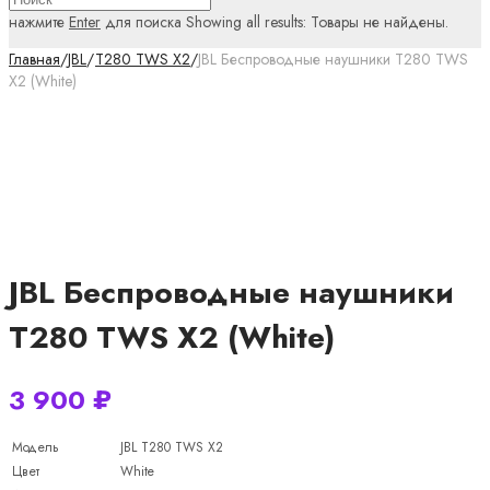
нажмите
Enter
для поиска
Showing all results:
Товары не найдены.
Главная
/
JBL
/
T280 TWS X2
/
JBL Беспроводные наушники T280 TWS
X2 (White)
JBL Беспроводные наушники
T280 TWS X2 (White)
3 900
₽
Модель
JBL T280 TWS X2
Цвет
White