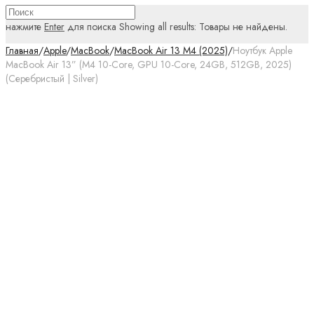
нажмите
Enter
для поиска
Showing all results:
Товары не найдены.
Главная
/
Apple
/
MacBook
/
MacBook Air 13 M4 (2025)
/
Ноутбук Apple
MacBook Air 13” (M4 10-Core, GPU 10-Core, 24GB, 512GB, 2025)
(Серебристый | Silver)