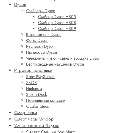
Dyson
Стайлеры Dyson
Стайлер Dyson HS05
Стайлер Dyson HS08
Стайлер Dyson HS09
Выпрямители Dyson
Фены Dyson
Расчески Dyson
Пылесосы Dyson
Увлажнители и очистители воздуха Dyson
Беспроводные наушники Dyson
Игровые приставки
Sony PlayStation
XBOX
Nintendo
Steam Deck
Портативные консоли
Oculus Quest
Смарт очки
Смарт часы Whoop
Умные колонки Яндекс
Яндекс Станции Дуо Макс