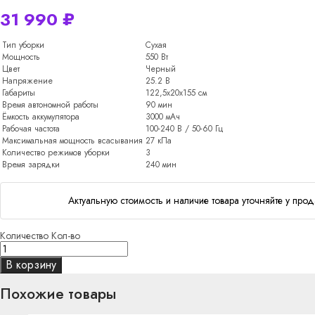
31 990
₽
Тип уборки
Сухая
Мощность
550 Вт
Цвет
Черный
Напряжение
25.2 В
Габариты
122,5х20х155 см
Время автономной работы
90 мин
Ёмкость аккумулятора
3000 мАч
Рабочая частота
100-240 В / 50-60 Гц
Максимальная мощность всасывания
27 кПа
Количество режимов уборки
3
Время зарядки
240 мин
Актуальную стоимость и наличие товара уточняйте у прод
Количество
Кол-во
В корзину
Похожие товары