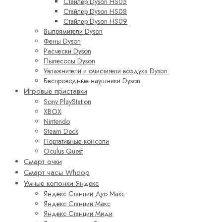
Стайлер Dyson HS05
Стайлер Dyson HS08
Стайлер Dyson HS09
Выпрямители Dyson
Фены Dyson
Расчески Dyson
Пылесосы Dyson
Увлажнители и очистители воздуха Dyson
Беспроводные наушники Dyson
Игровые приставки
Sony PlayStation
XBOX
Nintendo
Steam Deck
Портативные консоли
Oculus Quest
Смарт очки
Смарт часы Whoop
Умные колонки Яндекс
Яндекс Станции Дуо Макс
Яндекс Станции Макс
Яндекс Станции Миди