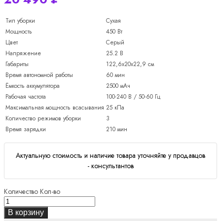
Тип уборки
Сухая
Мощность
450 Вт
Цвет
Серый
Напряжение
25.2 В
Габариты
122,6х20х22,9 см
Время автономной работы
60 мин
Ёмкость аккумулятора
2500 мАч
Рабочая частота
100-240 В / 50-60 Гц
Максимальная мощность всасывания
25 кПа
Количество режимов уборки
3
Время зарядки
210 мин
Актуальную стоимость и наличие товара уточняйте у продавцов
- консультантов
Количество
Кол-во
В корзину