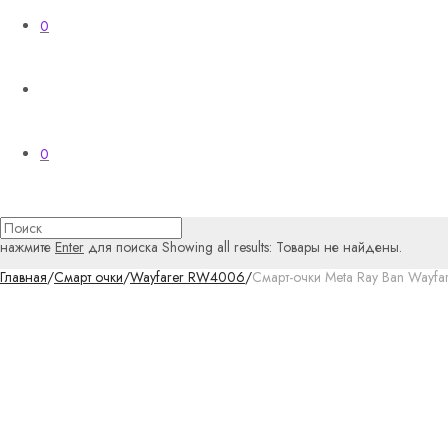
0
0
нажмите
Enter
для поиска
Showing all results:
Товары не найдены.
Главная
/
Смарт очки
/
Wayfarer RW4006
/
Смарт-очки Meta Ray Ban Wayfa