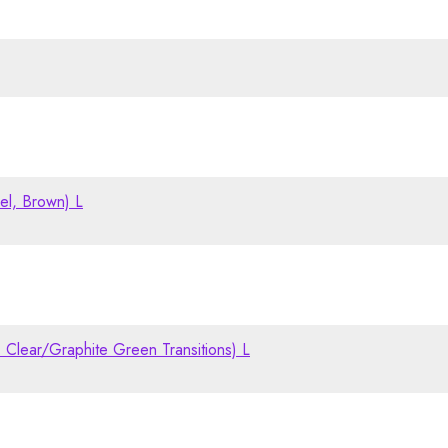
l, Brown) L
lear/Graphite Green Transitions) L