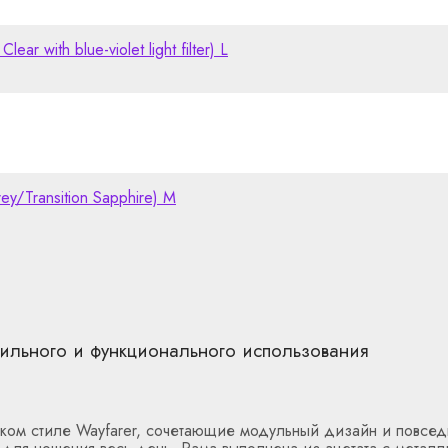
 with blue-violet light filter) L
y/Transition Sapphire) M
тильного и функционального использования
ском стиле Wayfarer, сочетающие модульный дизайн и повсе