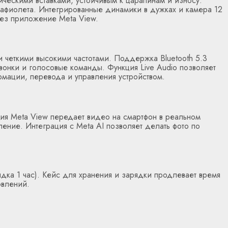
ическими вставками, устойчивым к царапинам и износу.
ьтрафиолета. Интегрированные динамики в дужках и камера 12
рез приложение Meta View.
 четкими высокими частотами. Поддержка Bluetooth 5.3
вонки и голосовые команды. Функция Live Audio позволяет
рмации, перевода и управления устройством.
ия Meta View передает видео на смартфон в реальном
ение. Интеграция с Meta AI позволяет делать фото по
дка 1 час). Кейс для хранения и зарядки продлевает время
овлений.