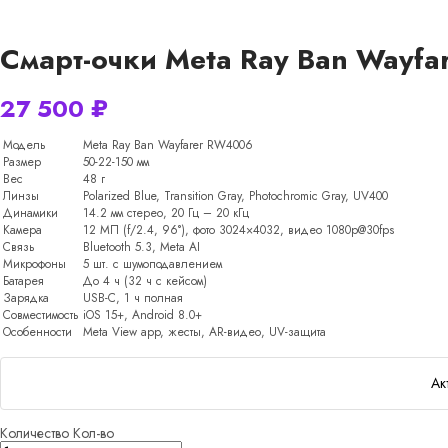
Смарт-очки Meta Ray Ban Wayfa
27 500
₽
Модель
Meta Ray Ban Wayfarer RW4006
Размер
50-22-150 мм
Вес
48 г
Линзы
Polarized Blue, Transition Gray, Photochromic Gray, UV400
Динамики
14.2 мм стерео, 20 Гц – 20 кГц
Камера
12 МП (f/2.4, 96°), фото 3024×4032, видео 1080p@30fps
Связь
Bluetooth 5.3, Meta AI
Микрофоны
5 шт. с шумоподавлением
Батарея
До 4 ч (32 ч с кейсом)
Зарядка
USB-C, 1 ч полная
Совместимость
iOS 15+, Android 8.0+
Особенности
Meta View app, жесты, AR-видео, UV-защита
Ак
Количество
Кол-во