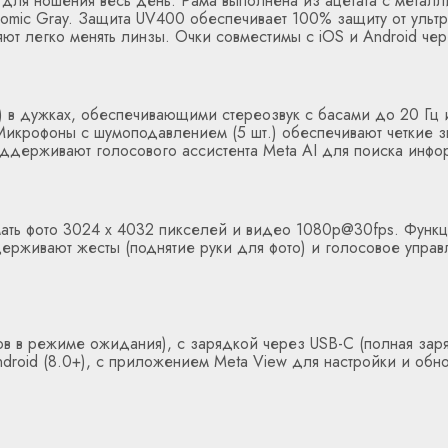
 для ношения весь день. Рама выполнена из ацетата с металл
tochromic Gray. Защита UV400 обеспечивает 100% защиту от ул
яют легко менять линзы. Очки совместимы с iOS и Android че
в дужках, обеспечивающими стереозвук с басами до 20 Гц и
 Микрофоны с шумоподавлением (5 шт.) обеспечивают четкие з
оддерживают голосового ассистента Meta AI для поиска инфо
мать фото 3024 x 4032 пикселей и видео 1080p@30fps. Функц
ерживают жесты (поднятие руки для фото) и голосовое управл
ов в режиме ожидания), с зарядкой через USB-C (полная заря
ndroid (8.0+), с приложением Meta View для настройки и обн