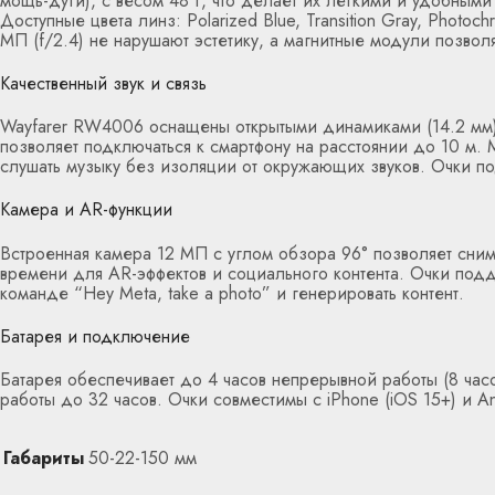
мощь-дуги), с весом 48 г, что делает их легкими и удобными
Доступные цвета линз: Polarized Blue, Transition Gray, Pho
МП (f/2.4) не нарушают эстетику, а магнитные модули позвол
Качественный звук и связь
Wayfarer RW4006 оснащены открытыми динамиками (14.2 мм) 
позволяет подключаться к смартфону на расстоянии до 10 м.
слушать музыку без изоляции от окружающих звуков. Очки п
Камера и AR-функции
Встроенная камера 12 МП с углом обзора 96° позволяет сни
времени для AR-эффектов и социального контента. Очки подд
команде “Hey Meta, take a photo” и генерировать контент.
Батарея и подключение
Батарея обеспечивает до 4 часов непрерывной работы (8 час
работы до 32 часов. Очки совместимы с iPhone (iOS 15+) и A
Габариты
50-22-150 мм