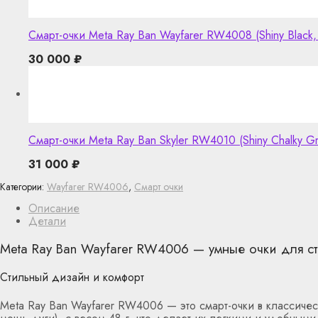
Смарт-очки Meta Ray Ban Wayfarer RW4008 (Shiny Black, Clear
30 000
₽
Смарт-очки Meta Ray Ban Skyler RW4010 (Shiny Chalky Gre
31 000
₽
Категории:
Wayfarer RW4006
,
Смарт очки
Описание
Детали
Meta Ray Ban Wayfarer RW4006 — умные очки для с
Стильный дизайн и комфорт
Meta Ray Ban Wayfarer RW4006 — это смарт-очки в классиче