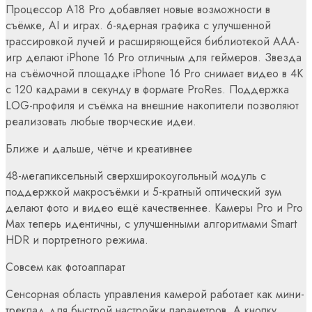
Процессор A18 Pro добавляет новые возможности в
съёмке, AI и играх. 6-ядерная графика с улучшенной
трассировкой лучей и расширяющейся библиотекой AAA-
игр делают iPhone 16 Pro отличным для геймеров. Звезда
на съёмочной площадке iPhone 16 Pro снимает видео в 4K
с 120 кадрами в секунду в формате ProRes. Поддержка
LOG-профиля и съёмка на внешние накопители позволяют
реализовать любые творческие идеи.
Ближе и дальше, чётче и креативнее
48-мегапиксельный сверхширокоугольный модуль с
поддержкой макросъёмки и 5-кратный оптический зум
делают фото и видео ещё качественнее. Камеры Pro и Pro
Max теперь идентичны, с улучшенными алгоритмами Smart
HDR и портретного режима.
Совсем как фотоаппарат
Сенсорная область управления камерой работает как мини-
трекпад для быстрой настройки параметров. А кнопку