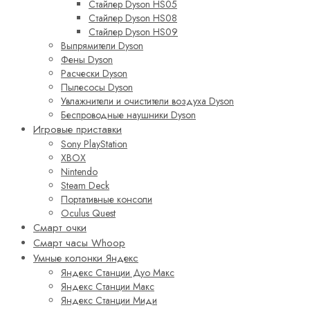
Стайлер Dyson HS05
Стайлер Dyson HS08
Стайлер Dyson HS09
Выпрямители Dyson
Фены Dyson
Расчески Dyson
Пылесосы Dyson
Увлажнители и очистители воздуха Dyson
Беспроводные наушники Dyson
Игровые приставки
Sony PlayStation
XBOX
Nintendo
Steam Deck
Портативные консоли
Oculus Quest
Смарт очки
Смарт часы Whoop
Умные колонки Яндекс
Яндекс Станции Дуо Макс
Яндекс Станции Макс
Яндекс Станции Миди