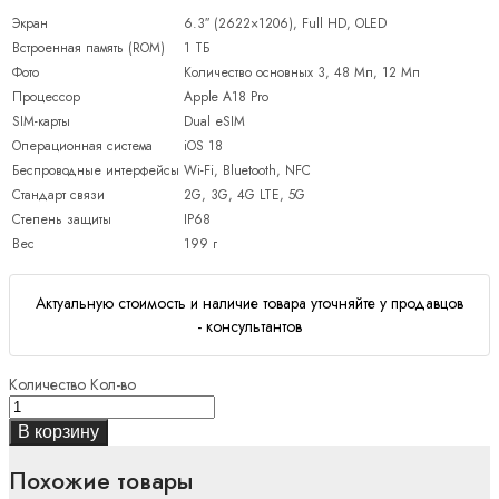
Экран
6.3″ (2622×1206), Full HD, OLED
Встроенная память (ROM)
1 ТБ
Фото
Количество основных 3, 48 Мп, 12 Мп
Процессор
Apple A18 Pro
SIM-карты
Dual еSIM
Операционная система
iOS 18
Беспроводные интерфейсы
Wi-Fi, Bluetooth, NFC
Стандарт связи
2G, 3G, 4G LTE, 5G
Степень защиты
IP68
Вес
199 г
Актуальную стоимость и наличие товара уточняйте у продавцов
- консультантов
Количество
Кол-во
В корзину
Похожие товары