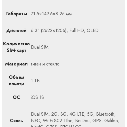
Габариты
71.5×149.6×8.25 мм
Дисплей
6.3" (2622×1206), Full HD, OLED
Количество
Dual SIM
SIM-карт
Материал
титан и стекло
Объем
1 ТБ
памяти
ОС
iOS 18
Dual SIM, 2G, 3G, 4G LTE, 5G, Bluetooth,
Связь
NFC, Wi-Fi 802.11be, BeiDou, GPS, Galileo,