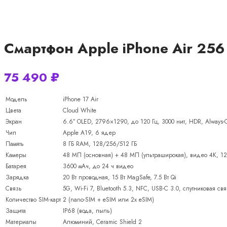
Смартфон Apple iPhone Air 256
75 490
₽
Модель
iPhone 17 Air
Цвета
Cloud White
Экран
6.6″ OLED, 2796×1290, до 120 Гц, 3000 нит, HDR, Always-
Чип
Apple A19, 6 ядер
Память
8 ГБ RAM, 128/256/512 ГБ
Камеры
48 МП (основная) + 48 МП (ультраширокая), видео 4K, 1
Батарея
3600 мАч, до 24 ч видео
Зарядка
20 Вт проводная, 15 Вт MagSafe, 7.5 Вт Qi
Связь
5G, Wi-Fi 7, Bluetooth 5.3, NFC, USB-C 3.0, спутниковая св
Количество SIM-карт
2 (nano-SIM + eSIM или 2x eSIM)
Защита
IP68 (вода, пыль)
Материалы
Алюминий, Ceramic Shield 2