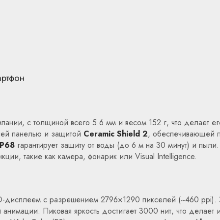
артфон
омпании, с толщиной всего 5.6 мм и весом 152 г, что делает
ней панелью и защитой
Ceramic Shield 2
, обеспечивающей п
IP68
гарантирует защиту от воды (до 6 м на 30 минут) и пыли
ции, такие как камера, фонарик или Visual Intelligence.
ED-дисплеем с разрешением 2796×1290 пикселей (~460 ppi)
 и анимации. Пиковая яркость достигает 3000 нит, что делае