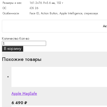
Размеры и вес
161.2×76.9×5.6 мм, 152 г
ОС
iOS 26
Особенности
Face ID, Action Button, Apple Intelligence, стереозвук
Ак
Количество
Кол-во
В корзину
Похожие товары
Apple MagSafe
6 490
₽