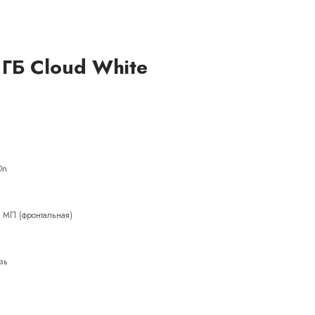
 ГБ Cloud White
On
2 МП (фронтальная)
язь