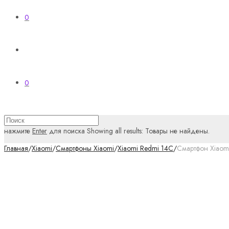
0
0
нажмите
Enter
для поиска
Showing all results:
Товары не найдены.
Главная
/
Xiaomi
/
Смартфоны Xiaomi
/
Xiaomi Redmi 14C
/
Смартфон Xiaom