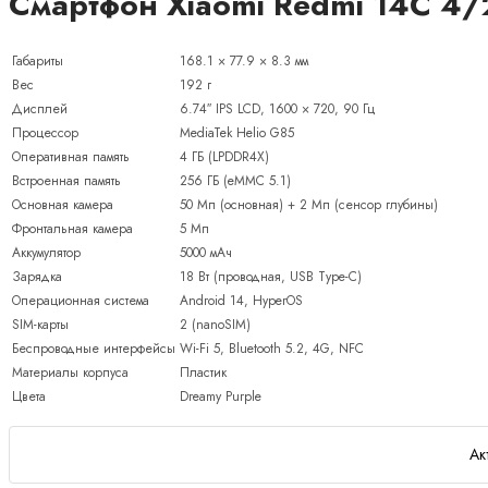
Смартфон Xiaomi Redmi 14C 4/
Габариты
168.1 × 77.9 × 8.3 мм
Вес
192 г
Дисплей
6.74″ IPS LCD, 1600 × 720, 90 Гц
Процессор
MediaTek Helio G85
Оперативная память
4 ГБ (LPDDR4X)
Встроенная память
256 ГБ (eMMC 5.1)
Основная камера
50 Мп (основная) + 2 Мп (сенсор глубины)
Фронтальная камера
5 Мп
Аккумулятор
5000 мАч
Зарядка
18 Вт (проводная, USB Type-C)
Операционная система
Android 14, HyperOS
SIM-карты
2 (nanoSIM)
Беспроводные интерфейсы
Wi-Fi 5, Bluetooth 5.2, 4G, NFC
Материалы корпуса
Пластик
Цвета
Dreamy Purple
Ак